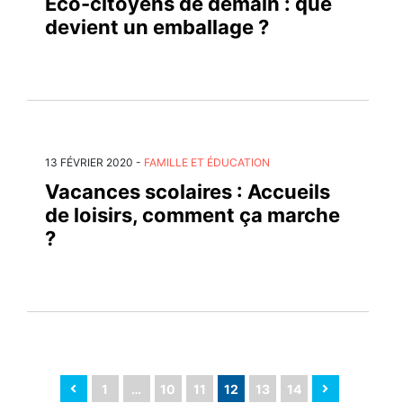
Éco-citoyens de demain : que
devient un emballage ?
13 FÉVRIER 2020
-
FAMILLE ET ÉDUCATION
Vacances scolaires : Accueils
de loisirs, comment ça marche
?
1
…
10
11
12
13
14