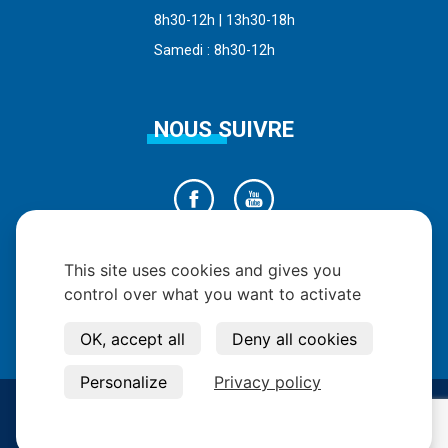
8h30-12h | 13h30-18h
Samedi : 8h30-12h
NOUS SUIVRE
This site uses cookies and gives you
control over what you want to activate
OK, accept all
Deny all cookies
Personalize
Privacy policy
Copyright © 2026 - Tous Droits Réservés -
Mentions Légales
-
Données
personnelles et cookies
-
Gestion des cookies
-
Accessibilité
-
Plan du
site
-
Création site internet Pixelys
-
Extranet