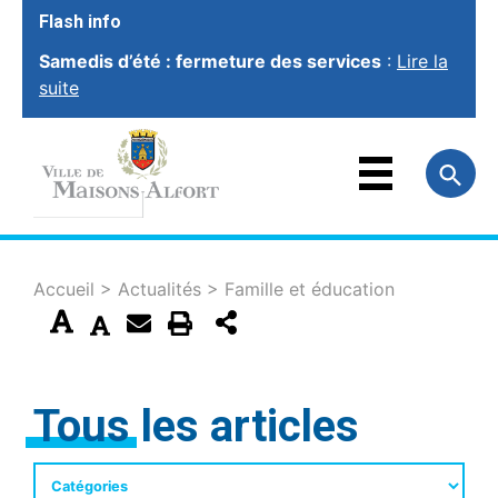
Flash info
Samedis d’été : fermeture des services
:
Lire la
suite
VOTRE VILLE
VOTRE MAIRIE
FAMILLE
ET ÉDUCATION
VOTRE CADRE
DE VIE
SOCIAL ET
SOLIDARITÉ
Accueil
>
Actualités
>
Famille et éducation
VIE ÉCONOMIQUE
ET EMPLOI
SPORT, CULTURE
ET LOISIRS
Tous les articles