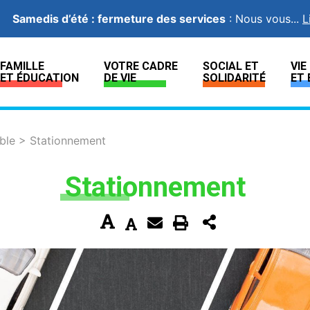
Samedis d’été : fermeture des services
:
Nous vous...
L
FAMILLE
VOTRE CADRE
SOCIAL ET
VI
ET ÉDUCATION
DE VIE
SOLIDARITÉ
ET 
ble
>
Stationnement
Stationnement