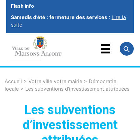
Flash info
Samedis d’été : fermeture des services
:
Lire la
suite
VOTRE VILLE
VOTRE MAIRIE
FAMILLE
ET ÉDUCATION
VOTRE CADRE
DE VIE
SOCIAL ET
SOLIDARITÉ
Accueil
>
Votre ville votre mairie
>
Démocratie
locale
>
Les subventions d’investissement attribuées
VIE ÉCONOMIQUE
ET EMPLOI
SPORT, CULTURE
ET LOISIRS
Les subventions
d’investissement
attribuées