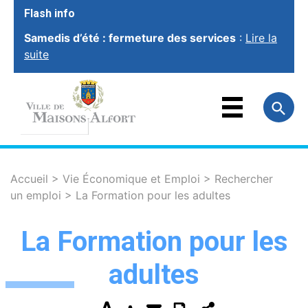
Flash info
Samedis d’été : fermeture des services
:
Lire la
suite
VOTRE VILLE
VOTRE MAIRIE
FAMILLE
ET ÉDUCATION
VOTRE CADRE
DE VIE
SOCIAL ET
SOLIDARITÉ
Accueil
>
Vie Économique et Emploi
>
Rechercher
un emploi
>
La Formation pour les adultes
VIE ÉCONOMIQUE
ET EMPLOI
SPORT, CULTURE
ET LOISIRS
La Formation pour les
adultes