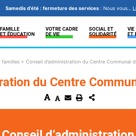
Samedis d’été : fermeture des services
:
Nous vous...
L
FAMILLE
VOTRE CADRE
SOCIAL ET
VI
ET ÉDUCATION
DE VIE
SOLIDARITÉ
ET 
t familles
>
Conseil d’administration du Centre Communal d’
tration du Centre Communa