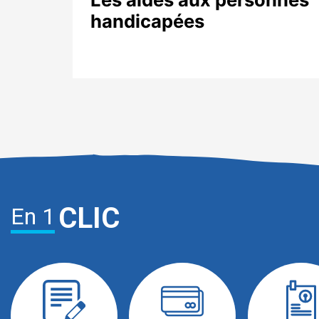
handicapées
CLIC
En 1