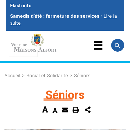
Flash info
Samedis d’été : fermeture des services
:
Lire la
suite
VOTRE VILLE
VOTRE MAIRIE
FAMILLE
ET ÉDUCATION
VOTRE CADRE
DE VIE
SOCIAL ET
SOLIDARITÉ
Accueil
>
Social et Solidarité
>
Séniors
VIE ÉCONOMIQUE
ET EMPLOI
Séniors
SPORT, CULTURE
ET LOISIRS