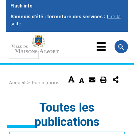
Flash info
Samedis d’été : fermeture des services
:
Lire la
suite
VOTRE VILLE
VOTRE MAIRIE
FAMILLE
ET ÉDUCATION
VOTRE CADRE
DE VIE
SOCIAL ET
SOLIDARITÉ
Accueil
>
Publications
VIE ÉCONOMIQUE
ET EMPLOI
SPORT, CULTURE
ET LOISIRS
Toutes les
publications