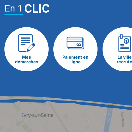
CLIC
En 1
Mes
Paiement en
La ville
démarches
ligne
recrut