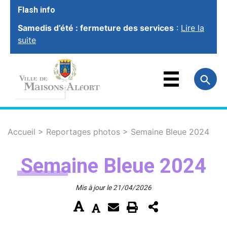
Flash info
Samedis d’été : fermeture des services
:
Lire la
suite
VOTRE VILLE
VOTRE MAIRIE
FAMILLE
ET ÉDUCATION
VOTRE CADRE
DE VIE
SOCIAL ET
SOLIDARITÉ
Accueil
>
Reportages photos
>
Semaine Bleue 2024
VIE ÉCONOMIQUE
ET EMPLOI
Semaine Bleue 2024
SPORT, CULTURE
ET LOISIRS
Mis à jour le 21/04/2026