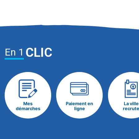
CLIC
En 1
Mes
Paiement en
La ville
démarches
ligne
recrut