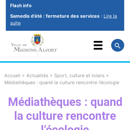
Flash info
Samedis d’été : fermeture des services
:
Lire la
suite
VOTRE VILLE
VOTRE MAIRIE
FAMILLE
ET ÉDUCATION
VOTRE CADRE
DE VIE
SOCIAL ET
SOLIDARITÉ
Accueil
>
Actualités
>
Sport, culture et loisirs
>
Médiathèques : quand la culture rencontre l’écologie
VIE ÉCONOMIQUE
ET EMPLOI
SPORT, CULTURE
ET LOISIRS
Médiathèques : quand
la culture rencontre
l’écologie