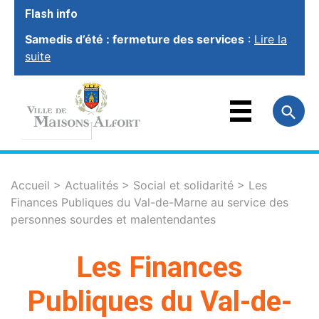
Flash info
Samedis d’été : fermeture des services
:
Lire la
suite
VOTRE VILLE
VOTRE MAIRIE
FAMILLE
ET ÉDUCATION
VOTRE CADRE
DE VIE
SOCIAL ET
SOLIDARITÉ
Accueil
>
Actualités
>
Social et solidarité
>
Les
Finances Publiques du Val-de-Marne au service des
VIE ÉCONOMIQUE
ET EMPLOI
personnes sourdes et malentendantes
SPORT, CULTURE
ET LOISIRS
Les Finances
Publiques du Val-de-