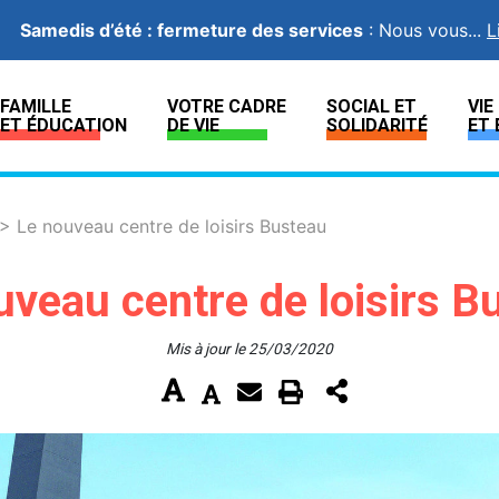
Samedis d’été : fermeture des services
:
Nous vous...
L
FAMILLE
VOTRE CADRE
SOCIAL ET
VI
ET ÉDUCATION
DE VIE
SOLIDARITÉ
ET 
>
Le nouveau centre de loisirs Busteau
uveau centre de loisirs B
Mis à jour le 25/03/2020