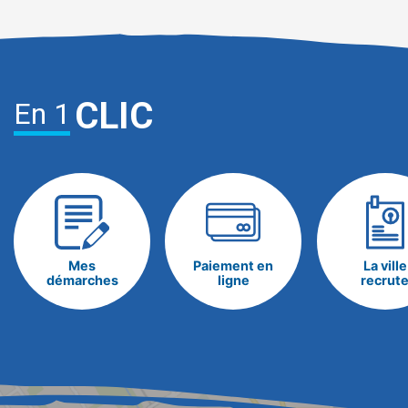
CLIC
En 1
Mes
Paiement en
La ville
démarches
ligne
recrut