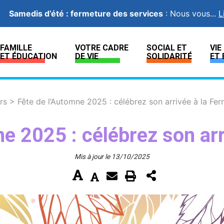
Samedis d’été : fermeture des services
:
Nous vous...
L
FAMILLE
VOTRE CADRE
SOCIAL ET
VI
ET ÉDUCATION
DE VIE
SOLIDARITÉ
ET 
irs
>
Fête de l’Automne 2025 : célébrez son arrivée à la Fer
e 2025 : célébrez son arr
Mis à jour le 13/10/2025