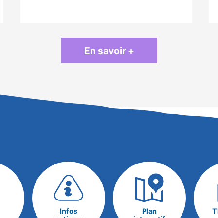
En savoir +
Infos
Plan
T