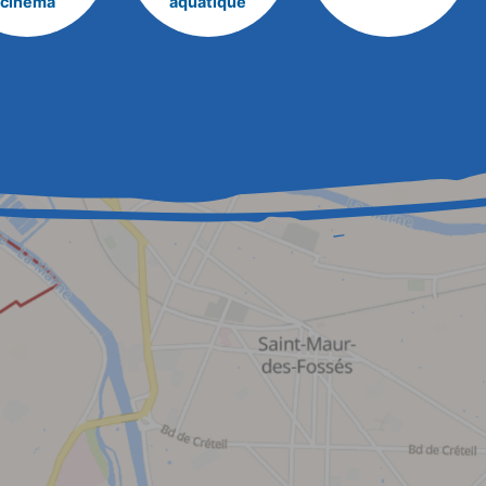
cinéma
aquatique