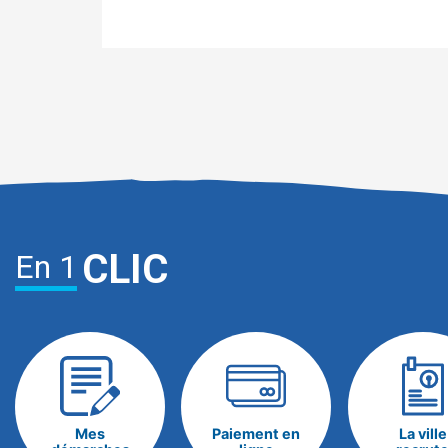
CLIC
En 1
Mes
Paiement en
La ville