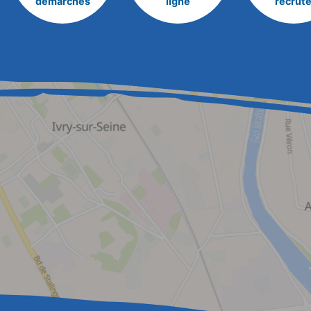
démarches
ligne
recrut