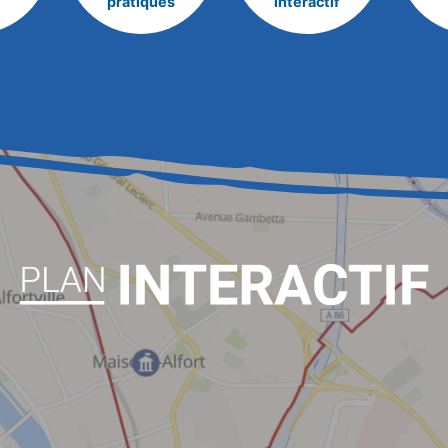
e
pratiques
interactif