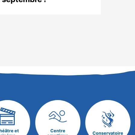
héâtre et
Centre
Conservatoire