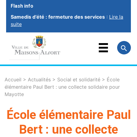
Flash info
Samedis d’été : fermeture des services
:
Lire la
suite
VOTRE VILLE
VOTRE MAIRIE
FAMILLE
ET ÉDUCATION
VOTRE CADRE
DE VIE
SOCIAL ET
SOLIDARITÉ
Accueil
>
Actualités
>
Social et solidarité
>
École
élémentaire Paul Bert : une collecte solidaire pour
VIE ÉCONOMIQUE
ET EMPLOI
Mayotte
SPORT, CULTURE
ET LOISIRS
École élémentaire Paul
Bert : une collecte