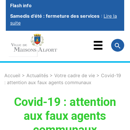
Flash info
Samedis d’été : fermeture des services
:
Lire la
suite
VOTRE VILLE
VOTRE MAIRIE
FAMILLE
ET ÉDUCATION
VOTRE CADRE
DE VIE
SOCIAL ET
SOLIDARITÉ
Accueil
>
Actualités
>
Votre cadre de vie
>
Covid-19
: attention aux faux agents communaux
VIE ÉCONOMIQUE
ET EMPLOI
SPORT, CULTURE
ET LOISIRS
Covid-19 : attention
aux faux agents
communaux