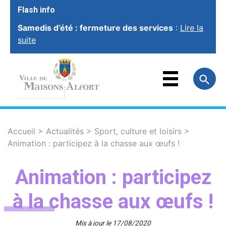
Flash info
Samedis d’été : fermeture des services
:
Lire la
suite
VOTRE VILLE
VOTRE MAIRIE
FAMILLE
ET ÉDUCATION
VOTRE CADRE
DE VIE
SOCIAL ET
SOLIDARITÉ
Accueil
>
Actualités
>
Sport, culture et loisirs
>
Animation : participez à la chasse aux œufs !
VIE ÉCONOMIQUE
ET EMPLOI
SPORT, CULTURE
ET LOISIRS
Animation : participez
à la chasse aux œufs !
Mis à jour le 17/08/2020