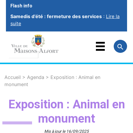
Flash info
Samedis d’été : fermeture des services
:
Lire la
suite
VOTRE VILLE
VOTRE MAIRIE
FAMILLE
ET ÉDUCATION
VOTRE CADRE
DE VIE
SOCIAL ET
SOLIDARITÉ
Accueil
>
Agenda
>
Exposition : Animal en
monument
VIE ÉCONOMIQUE
ET EMPLOI
SPORT, CULTURE
ET LOISIRS
Exposition : Animal en
monument
Mis à jour le 16/09/2025